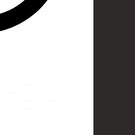
 уходит через окна, щели в стенах,
ют лампочки, спорят о «правильной»
о почти не меняется.
е и шерстяные носки круглый год, а
 меры действительно работают, а
ёмся без рекламной мишуры: немного
частые ошибки, из‑за которых новички