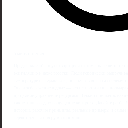
5 минут чтения
Представьте обычную квартиру или дом как решето: тепло
вентиляцию и даже розетки. Люди героически выкручива
температуре на термостате, но счёт за свет и газ почему‑т
Энергосбережение в доме — это не про жизнь в полумрак
про умное управление ресурсами. Важно понимать, какие
какие лишь создают ощущение контроля. Давайте разбер
истории, рабочие принципы, реальные примеры и самые 
теряют деньги и веру в экономию.