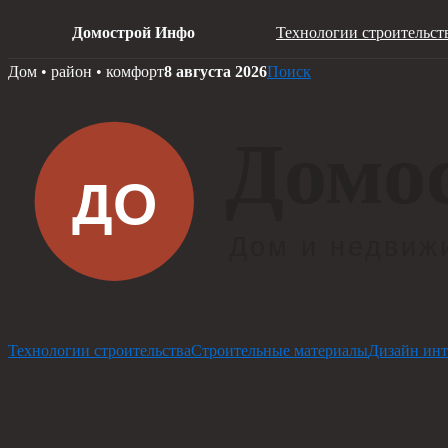
Домострой Инфо
Технологии строительст
Skip
Дом • район • комфорт
8 августа 2026
Поиск
to
content
Технологии строительства
Строительные материалы
Дизайн инт