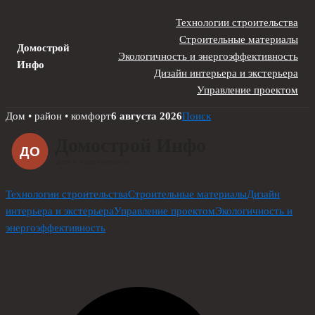
Технологии строительства
Строительные материалы
Домострой
Экологичность и энергоэффективность
Инфо
Дизайн интерьера и экстерьера
Управление проектом
Skip
Дом • район • комфорт
6 августа 2026
Поиск
to
content
Технологии строительства
Строительные материалы
Дизайн
интерьера и экстерьера
Управление проектом
Экологичность и
энергоэффективность