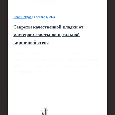
Иван Петров
/
4 декабря, 2025
Секреты качественной кладки от
мастеров: советы по идеальной
кирпичной стене
Почему кладка решает всё, а не только марка
кирпича Когда люди говорят «главное — хороший
кирпич», опытные каменщики только усмехаются.
Материал важен,…