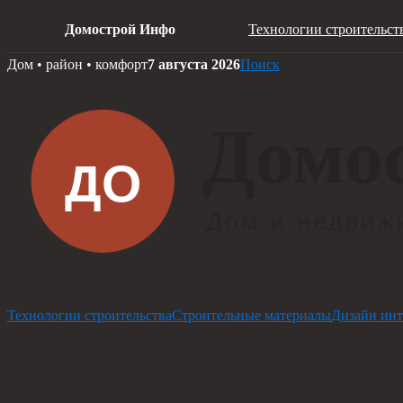
Домострой Инфо
Технологии строительст
Skip
Дом • район • комфорт
7 августа 2026
Поиск
to
content
Технологии строительства
Строительные материалы
Дизайн инт