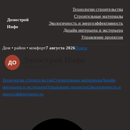
Технологии строительства
Строительные материалы
Домострой
Экологичность и энергоэффективность
Инфо
Дизайн интерьера и экстерьера
Управление проектом
Skip
Дом • район • комфорт
7 августа 2026
Поиск
to
content
Технологии строительства
Строительные материалы
Дизайн
интерьера и экстерьера
Управление проектом
Экологичность и
энергоэффективность