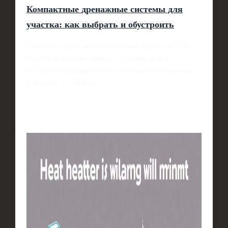
Компактные дренажные системы для
участка: как выбрать и обустроить
Зачем вообще нужен компактный дренаж в 2025
году Если раньше дренаж ассоциировался с
глубокими траншеями, тоннами щебня и тяжелой
техникой, то сейчас…