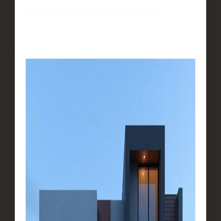
то штиль, то порывистый ветер, который…