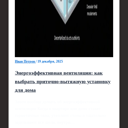
Иван Петров
/
19 декабря, 2025
Энергоэффективная вентиляция: как
выбрать приточно-вытяжную установку
для дома
Зачем вообще думать об энергоэффективной
вентиляции Когда в квартире или доме ставят
герметичные окна, утепляют стены и тщательно
заделывают все щели, внутри…