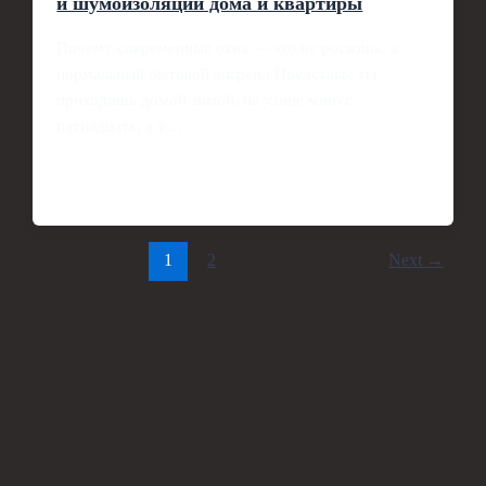
и шумоизоляции дома и квартиры
Почему современные окна — это не роскошь, а
нормальный бытовой апгрейд Представь: ты
приходишь домой зимой, на улице минус
пятнадцать, а у…
1
2
Next
→