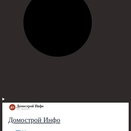
Домострой Инфо