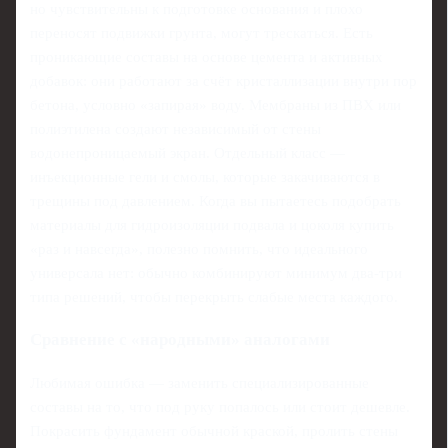
но чувствительны к подготовке основания и плохо
переносят подвижки грунта, могут трескаться. Есть
проникающие составы на основе цемента и активных
добавок: они работают за счёт кристаллизации внутри пор
бетона, условно «запирая» воду. Мембраны из ПВХ или
полиэтилена создают независимый от стены
водонепроницаемый экран. Отдельный класс —
инъекционные гели и смолы, которые закачиваются в
трещины под давлением. Когда вы пытаетесь подобрать
материалы для гидроизоляции подвала и цоколя купить
«раз и навсегда», полезно помнить, что идеального
универсала нет: обычно комбинируют минимум два‑три
типа решений, чтобы перекрыть слабые места каждого.
Сравнение с «народными» аналогами
Любимая ошибка — заменить специализированные
составы на то, что под руку попалось или стоит дешевле.
Покрасить фундамент обычной краской, пролить стены