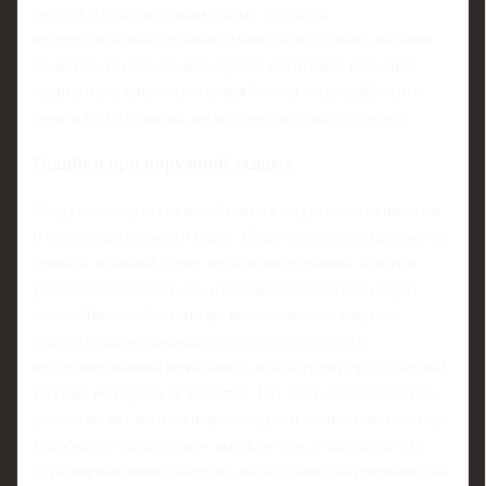
ремонт и гидроизоляция сырых подвалов
профессионально своими силами за выходные. Желание
понятное, но без анализа уровня грунтовых вод, типа
грунта и реального состояния бетона легко выбросить
деньги на материалы, не затронув корень проблемы.
Ошибки при наружной защите
Снаружи чаще всего ошибаются в подготовке основания
и последовательности слоёв. Новички наносят мастику по
грязной, влажной стене, не заделав трещины, а потом
удивляются, почему она отваливается пластами через
сезон. Часто забывают про механическую защиту:
гидроизоляцию накрывают слоем утеплителя и
профилированной мембраной, чтобы грунт при обратной
засыпке не порвал её камнями. Без этого вся аккуратная
работа может быть испорчена одним ковшом экскаватора.
Ошибка по «диаграмме» выглядит так: у вас вроде бы
есть жирная линия снаружи, но местами она прерывистая