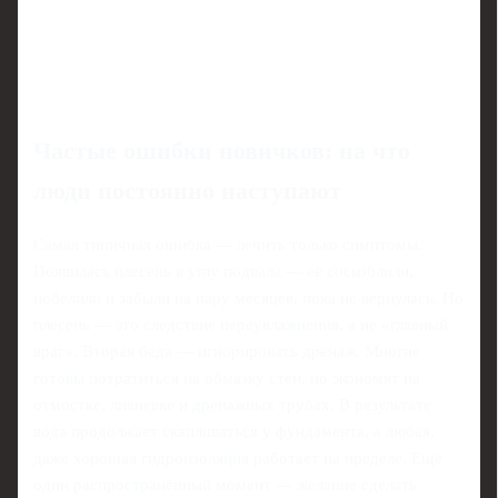
Частые ошибки новичков: на что
люди постоянно наступают
Самая типичная ошибка — лечить только симптомы.
Появилась плесень в углу подвала — её соскоблили,
побелили и забыли на пару месяцев, пока не вернулась. Но
плесень — это следствие переувлажнения, а не «главный
враг». Вторая беда — игнорировать дренаж. Многие
готовы потратиться на обмазку стен, но экономят на
отмостке, ливневке и дренажных трубах. В результате
вода продолжает скапливаться у фундамента, а любая,
даже хорошая гидроизоляция работает на пределе. Ещё
один распространённый момент — желание сделать