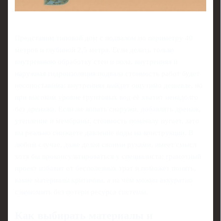
Представим типовой дом с подвалом по периметру 40
метров и глубиной 2,5 метра. Если делать только
внутреннюю обработку стен и пола, внутренняя и
наружная гидроизоляция подвала стоимость работ будет
несопоставима: внутренняя выйдет ощутимо дешевле, но
при высоком уровне грунтовых вод её хватит ненадолго
без дренажа. Если же копать снаружи, добавлять дренаж,
утепление и мембраны, стоимость поначалу пугает, зато
вы реально снижаете давление воды на конструкции. В
любом случае, даже делая своими руками, имеет смысл
хотя бы проконсультироваться у специалиста: грамотный
проект избавит от бесполезных трат и поможет понять,
какие материалы критичны, а на чём можно аккуратно
сэкономить без потери ресурса системы.
Как выбирать материалы и