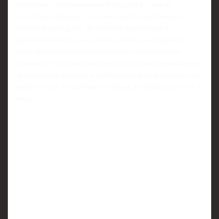
чтобы влага из помещения не уходила в стены и
утеплитель. Дренаж — система труб и щебёночных
«канав» вокруг дома, по которым вода уходит в
дренажный колодец, не успевая давить на фундамент.
Когда вы спрашиваете в интернете «гидроизоляция
подвала от грунтовых вод цена», почти все предложения
на самом деле включают комбинацию этих подходов, а не
какой‑то один волшебный материал, который решит всё за
день.