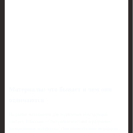
Материалы: что бывает и чем они
отличаются
На рынке материалов для подземных конструкций
хватает. Классика — битумные мастики и рулонные
наплавляемые материалы. Они относительно недорогие,