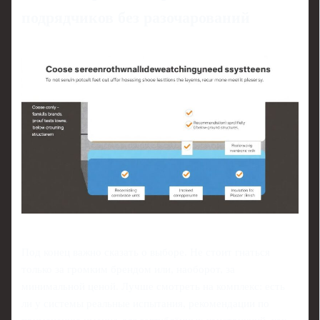
подрядчиков без разочарований
Под конец важно сказать о выборе. Не стоит гнаться
только за громким брендом или, наоборот, за
минимальной ценой. Лучше смотреть на комплекс: есть
ли у системы реальные испытания, рекомендации по