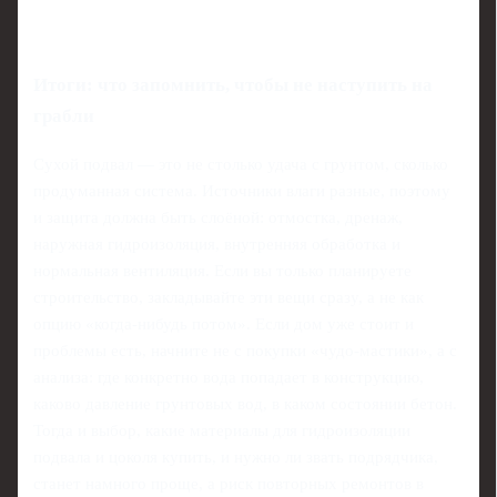
Итоги: что запомнить, чтобы не наступить на
грабли
Сухой подвал — это не столько удача с грунтом, сколько
продуманная система. Источники влаги разные, поэтому
и защита должна быть слоёной: отмостка, дренаж,
наружная гидроизоляция, внутренняя обработка и
нормальная вентиляция. Если вы только планируете
строительство, закладывайте эти вещи сразу, а не как
опцию «когда‑нибудь потом». Если дом уже стоит и
проблемы есть, начните не с покупки «чудо‑мастики», а с
анализа: где конкретно вода попадает в конструкцию,
каково давление грунтовых вод, в каком состоянии бетон.
Тогда и выбор, какие материалы для гидроизоляции
подвала и цоколя купить, и нужно ли звать подрядчика,
станет намного проще, а риск повторных ремонтов в