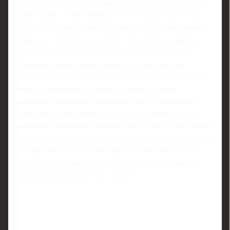
Когда речь заходит о реальных работах, сразу всплывает
вопрос денег. Людей интересует не только техническая
сторона, но и конкретика: сколько стоит гидроизоляция
подвала от грунтовых вод цена «под ключ» и можно ли
сэкономить. Здесь важно трезво оценить масштабы.
Локальный ремонт пары трещин и обработка стен
проникающим составом — это одна цифра, полноценная
защита фундамента и цоколя от влаги под ключ с
раскопкой, дренажом, утеплением и восстановлением
отмостки — совершенно другая. Правильный подход
напоминает медицину: сначала диагностика (замер уровня
воды, обследование конструкций), потом проект решений
и только потом подбор материалов. Экономия за счёт
отказа от ключевых слоёв почти всегда оборачивается
повторным ремонтом через пару лет.