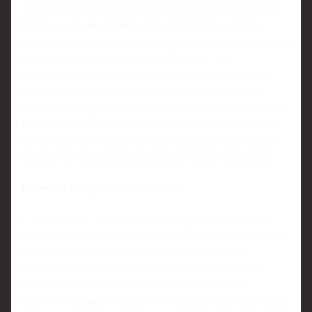
не путаться, давайте сразу договоримся в терминологии.
Цоколь — это надземная часть фундамента, которая
находится чуть выше уровня земли и принимает основной
удар брызг, снега и талой воды. Подвал — это
заглублённое помещение ниже уровня земли, обычно с
заглублёнными стенами по периметру. Фундамент —
несущая конструкция под домом, опирающаяся на грунт.
Когда вы видите мокрые стены внизу, на деле страдают
все три элемента сразу, поэтому локальный «ремонтик»
краской по стенке почти никогда не спасает ситуацию.
Ключевые термины без зауми
Есть несколько слов, которые постоянно всплывают, и
лучше один раз в них разобраться. Гидроизоляция — это
совокупность мер и материалов, которые делают
конструкцию водонепроницаемой или как минимум
сильно снижают водопоглощение. Пароизоляция —
защита от водяного пара, а не от жидкой воды; она нужна,