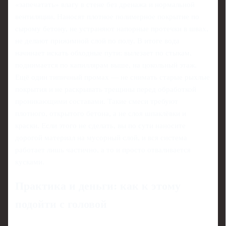
«запечатать» влагу в стене без дренажа и нормальной
вентиляции. Наносят плотное полимерное покрытие по
сырому бетону, не устраняют напорные протечки в швах,
не делают прижимной слой по полу. В итоге вода
начинает искать обходные пути: вылезает по стыкам,
поднимается по капиллярам выше, на цокольный этаж.
Ещё один типичный промах — не снимать старые рыхлые
покрытия и не раскрывать трещины перед обработкой
проникающими составами. Такие смеси требуют
плотного, открытого бетона, а не слоя шпаклёвки и
краски. Если этого не сделать, вы по сути наносите
дорогой материал на мусорный слой, и вся система
работает лишь частично, а то и просто отваливается
кусками.
Практика и деньги: как к этому
подойти с головой