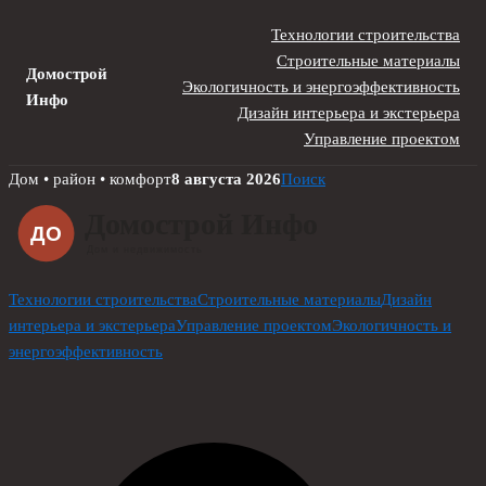
Технологии строительства
Строительные материалы
Домострой
Экологичность и энергоэффективность
Инфо
Дизайн интерьера и экстерьера
Управление проектом
Skip
Дом • район • комфорт
8 августа 2026
Поиск
to
content
Технологии строительства
Строительные материалы
Дизайн
интерьера и экстерьера
Управление проектом
Экологичность и
энергоэффективность