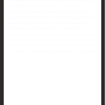
применению именно для заглублённых конструкций, как
она сочетается с другими слоями — утеплителем,
штукатуркой, финишной отделкой. Если вы решаете
заказать работы, расспросите подрядчиков, какие именно
решения они предлагают и почему. Добросовестные
исполнители честно расскажут, где нужна тяжёлая
артиллерия в виде инъекций, а где достаточно простых
обмазочных составов. А вы уже сможете соотнести это с
бюджетом и, при необходимости, скорректировать проект,
не скатываясь к сомнительным «лайфхакам» из форумов.