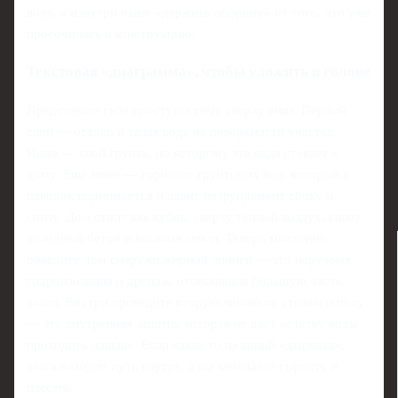
воду, а изнутри чаще «держите оборону» от того, что уже
просочилось в конструкцию.
Текстовая «диаграмма», чтобы уложить в голове
Представьте себе простую схему сверху вниз. Первый
слой — осадки и талая вода на поверхности участка.
Ниже — слой грунта, по которому эта вода стекает к
дому. Ещё ниже — горизонт грунтовых вод, который в
паводок поднимается и давит на фундамент сбоку и
снизу. Дом стоит как кубик: сверху тёплый воздух, снизу
холодный бетон и влажная земля. Теперь мысленно
обведите дом снаружи жирной линией — это наружная
гидроизоляция и дренаж, отсекающие большую часть
влаги. Внутри проведите вторую линию по стенам и полу
— это внутренняя защита, которая не даёт остатку воды
проходить дальше. Если какая‑то из линий «дырявая»,
влага находит путь внутрь, а вы замечаете сырость и
плесень.