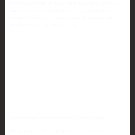
— внизу не довели до подошвы фундамента, сверху не
завели под отмостку. Именно в этих разрывах вода и
пробивается внутрь, поэтому важна не только марка
мастики, но и аккуратность узлов.
Ошибки при внутренней гидроизоляции
Внутри подвала часто грешат тем, что пытаются