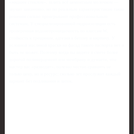
«жидким стеклом», залить всё цементным молочком —
звучит заманчиво, но по реальным характеристикам такие
решения сильно проигрывают профессиональным
системам. У специализированной гидроизоляции есть
проверенная водонепроницаемость по классам W,
стойкость к трещинам, адгезия к бетону и кирпичу. У
условной масляной краски на фасад такого паспорта нет и
быть не может. Поэтому когда вы видите в смете более
дорогой полимерцемент или мембрану и думаете, что
мастер вас «разводит», полезно честно сравнить не
только цену, но и ресурс: сколько лет прослужит каждый
вариант без подливания и латок.