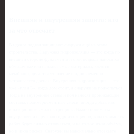
Внешняя и внутренняя защита: кто
за что отвечает
В идеале подвал защищают снаружи ещё на этапе
строительства. Наружная гидроизоляция — это когда по
внешней стороне фундамента и стен подвала наносятся
обмазочные или наплавляемые материалы, клеятся
мембраны, делается утепление и одновременно
устраивается дренаж. Внутренняя гидроизоляция — это
уже «план Б», когда дом стоит, а снаружи не подкопаться.
Тогда на внутренние стены и пол наносят проникающие
составы, полимерцементные смеси, иногда добавляют
инъекционные смолы в трещины. Важно понимать:
внутренняя и наружная гидроизоляция подвала стоимость
работ будет сильно отличаться, и не только из‑за объёма,
но и из‑за рисков. Снаружи вы максимально отсекаете