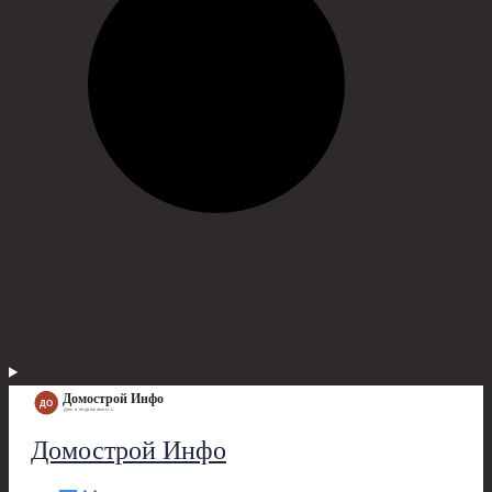
Домострой Инфо