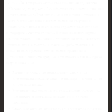
у прораба, который уже работал с разными сервисами.
Обычно через пару-тройку объектов становится ясно, кто
действительно соблюдает сроки и не меняет условия на
ходу. Часто заказчик смотрит только на стартовую
стоимость вывоза и утилизации строительных отходов,
игнорируя качество сервиса. В итоге получает нервы
вместо экономии: машина опаздывает на день, водитель
отказывается заезжать на участок, требует доплат за
каждый шаг. Сравнивайте не только прайс, но и
репутацию, гибкость графика, готовность идти навстречу
в форс-мажорах.
Заранее обсуждайте подъездные пути: может
потребоваться маневренный транспорт или частичная
подготовка въезда.
Уточняйте, включена ли погрузка в стоимость или за
неё придётся доплатить бригаде или рабочим
компании.
Сразу определите, кто отвечает за уборку территории