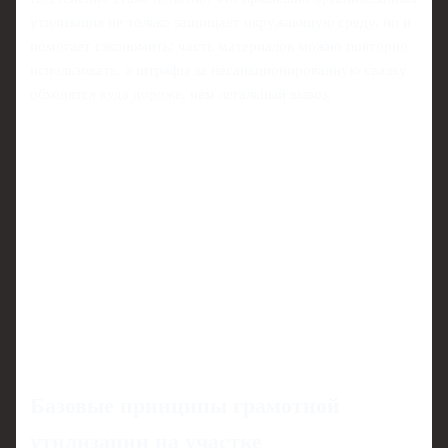
утилизация не только защищает окружающую среду, но и
помогает сэкономить: часть материалов можно повторно
использовать, а штрафы за несанкционированную свалку
обходятся куда дороже, чем легальный вывоз.
Базовые принципы грамотной
утилизации на участке