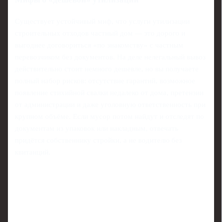
Существует устойчивый миф, что услуги утилизации
строительных отходов частный дом — это дорого и
выгоднее договориться «по знакомству» с частным
перевозчиком без документов. На деле нелегальный вывоз
действительно стоит немного дешевле, но вы получаете
полный набор рисков: отсутствие гарантий, возможное
появление стихийной свалки недалеко от дома, претензии
от администрации и даже уголовную ответственность при
крупном объёме. Если мусор потом найдут и отследят по
документам из упаковок или накладным, отвечать
придётся собственнику стройки, а не водителю без
квитанций.