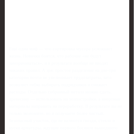
Ещё один миф — что сортировка мусора усложняет
жизнь. Новички боятся, что рабочие «не будут
заморачиваться», и в результате вообще не вводят
никаких правил. А зря: простое разделение на две-три
категории почти не увеличивает трудозатраты, зато
позволяет гибко выбирать подрядчиков и снижает
расходы. Отдельно собранный металл можно сдать,
древесину — использовать на хозпостройки, а инертные
материалы направить на переработку. В результате вы не
только экономите, но и получаете более чистый,
безопасный участок, где не валяются гвозди, стекло и
куски арматуры, ждущие первого босиком вышедшего