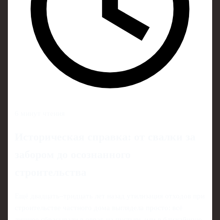
6 минут чтения
Историческая справка: от свалки за
забором до осознанного
строительства
Ещё двадцать–тридцать лет назад утилизация отходов при
строительстве частного дома выглядела просто: всё
лишнее сбрасывали в овраг, на пустырь или в ближайшую