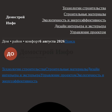
Технологии строительства
Строительные материалы
Домострой
Экологичность и энергоэффективность
Инфо
Дизайн интерьера и экстерьера
Управление проектом
Skip
Дом • район • комфорт
6 августа 2026
Поиск
to
content
Технологии строительства
Строительные материалы
Дизайн
интерьера и экстерьера
Управление проектом
Экологичность и
энергоэффективность