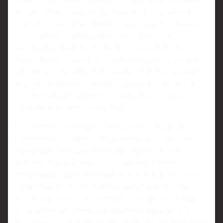
посадку. Никто особо не задумывался, куда деваются
остатки бетона, битый кирпич, старая кровля и упаковка
от материалов. Официальный вывоз строительного
мусора при строительстве частного дома почти не
практиковался, максимум — нанимали трактор, который
отвозил всё «куда-нибудь подальше». В результате вокруг
посёлков появлялись стихийные свалки, которые потом
годами разносило ветром и дождями по всей округе,
отравляя почву и портя ландшафт.
Со временем требования к экологии и безопасности
ужесточились, а вместе с ними изменилась и практика
обращения с отходами. В крупных городах начали
появляться пункты приёма и сортировки, а затем и
специализированная компания по вывозу и переработке
строительного мусора. Частный застройщик получил
выбор: продолжать «по старинке» складировать мешки
вдоль забора или перейти на цивилизованный подход.
Постепенно стало понятно, что правильно организованная