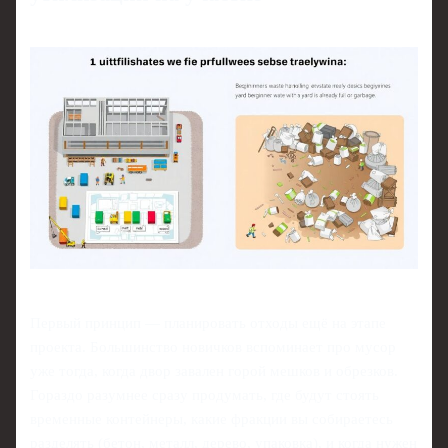
Первый принцип — планировать отходы ещё на этапе
проекта. Большинство новичков вспоминает про мусор
уже тогда, когда двор завален горой мешков и обрезков.
Гораздо разумнее сразу продумать, где будут стоять
временные контейнеры, какие фракции вы собираетесь
разделять (бетон, металл, дерево, упаковка), и когда нужен