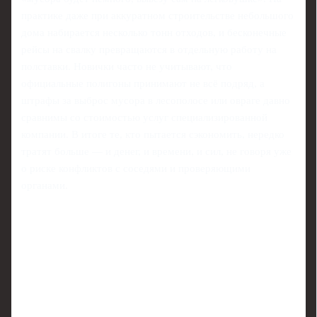
практике даже при аккуратном строительстве небольшого
дома набирается несколько тонн отходов, и бесконечные
рейсы на свалку превращаются в отдельную работу на
полставки. Новички часто не учитывают, что
официальные полигоны принимают не всё подряд, а
штрафы за выброс мусора в лесополосе или овраге давно
сравнимы со стоимостью услуг специализированной
компании. В итоге те, кто пытается сэкономить, нередко
тратят больше — и денег, и времени, и сил, не говоря уже
о риске конфликтов с соседями и проверяющими
органами.