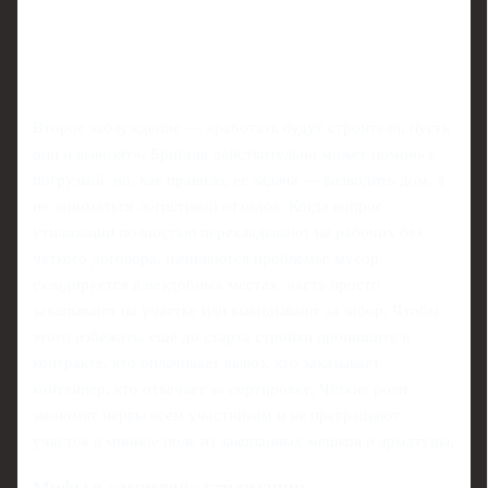
Второе заблуждение — «работать будут строители, пусть
они и вывозят». Бригада действительно может помочь с
погрузкой, но, как правило, её задача — возводить дом, а
не заниматься логистикой отходов. Когда вопрос
утилизации полностью перекладывают на рабочих без
чёткого договора, начинаются проблемы: мусор
складируется в неудобных местах, часть просто
закапывают на участке или выкидывают за забор. Чтобы
этого избежать, ещё до старта стройки пропишите в
контракте, кто оплачивает вывоз, кто заказывает
контейнер, кто отвечает за сортировку. Чёткие роли
экономят нервы всем участникам и не превращают
участок в минное поле из закопанных мешков и арматуры.
Мифы о «дешевой» утилизации