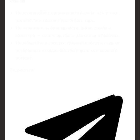
хозяина.
Не затягивайте с организацией вывоза: чем позже
начнёте, тем сложнее разгребать хаос.
Не экономьте на безопасности: битое стекло и
арматура — источник травм для семьи и рабочих.
Не забывайте о соседях: грязный проезд и пыль от
неубранных отходов быстро портят отношения в
посёлке.
Поделиться