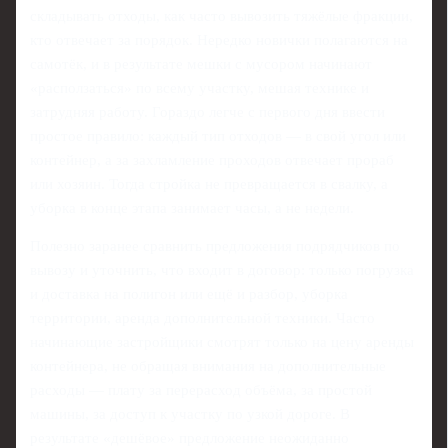
складывать отходы, как часто вывозить тяжёлые фракции,
кто отвечает за порядок. Нередко новички полагаются на
самотёк, и в результате мешки с мусором начинают
«расползаться» по всему участку, мешая технике и
затрудняя работу. Гораздо легче с первого дня ввести
простое правило: каждый тип отходов — в свой угол или
контейнер, а за захламление проходов отвечает прораб
или хозяин. Тогда стройка не превращается в свалку, а
уборка в конце этапа занимает часы, а не недели.
Полезно заранее сравнить предложения подрядчиков по
вывозу и уточнить, что входит в договор: только погрузка
и доставка на полигон или ещё и разбор, уборка
территории, аренда дополнительной техники. Часто
начинающие застройщики смотрят только на цену аренды
контейнера, не обращая внимания на дополнительные
расходы — плату за перерасход объёма, за простой
машины, за доступ к участку по узкой дороге. В
результате «дешёвое» предложение неожиданно