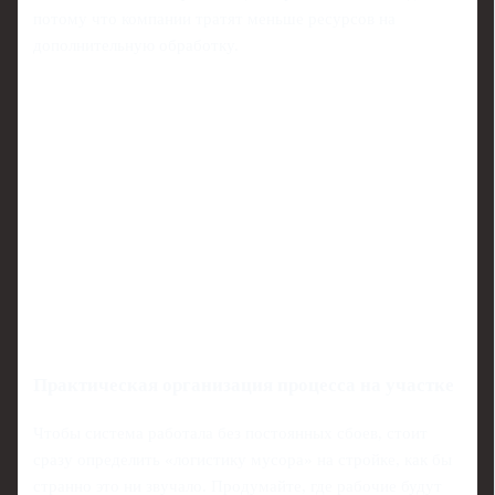
потому что компании тратят меньше ресурсов на
дополнительную обработку.
Практическая организация процесса на участке
Чтобы система работала без постоянных сбоев, стоит
сразу определить «логистику мусора» на стройке, как бы
странно это ни звучало. Продумайте, где рабочие будут