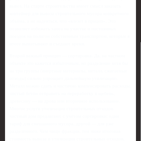
вывоз. На старте строительства имеет смысл заказать
контейнер для вывоза строительного мусора конкретного
объёма, а не надеяться, что «влезет в прицеп». Это
позволяет избежать хаоса на участке и постоянных
поездок на полигон собственным транспортом, которые в
итоге выматывают и съедают время.
Второй важный принцип — сортировка. Да, на частном
объекте это кажется избыточным, но разделение хотя бы
на три группы (инертные материалы, металл, сжигаемые
отходы) сильно упрощает дальнейшую утилизацию.
Металл можно сдать и частично компенсировать расходы,
чистый бетон отправить на переработку в щебень,
древесину — на дрова или вторичное использование.
Многие услуги утилизации строительных отходов
частный дом предлагают с учётом сортировки: один
тариф для смешанного мусора, другой — для уже
разделённого. Чем чище фракции, тем ниже итоговая
стоимость вывоза и утилизации строительных отходов,