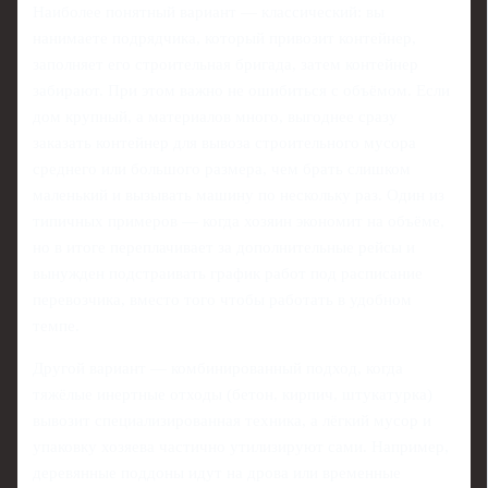
Наиболее понятный вариант — классический: вы
нанимаете подрядчика, который привозит контейнер,
заполняет его строительная бригада, затем контейнер
забирают. При этом важно не ошибиться с объёмом. Если
дом крупный, а материалов много, выгоднее сразу
заказать контейнер для вывоза строительного мусора
среднего или большого размера, чем брать слишком
маленький и вызывать машину по нескольку раз. Один из
типичных примеров — когда хозяин экономит на объёме,
но в итоге переплачивает за дополнительные рейсы и
вынужден подстраивать график работ под расписание
перевозчика, вместо того чтобы работать в удобном
темпе.
Другой вариант — комбинированный подход, когда
тяжёлые инертные отходы (бетон, кирпич, штукатурка)
вывозит специализированная техника, а лёгкий мусор и
упаковку хозяева частично утилизируют сами. Например,
деревянные поддоны идут на дрова или временные