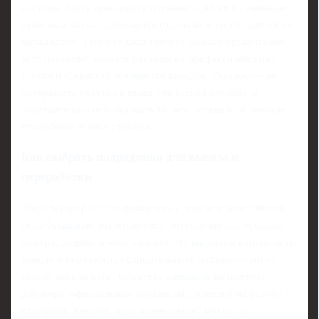
настилы, часть пенопласта и плёнки сдаётся в приёмные
пункты, а металл собирается отдельно и затем сдается на
металлолом. Такой подход требует больше организации,
зато позволяет снизить расходы на профессиональные
услуги и сократить количество выездов. Главное — не
превращать участок в склад «на всякий случай», а
действительно использовать то, что оставили, в течение
ближайших этапов стройки.
Как выбрать подрядчика для вывоза и
переработки
Когда вы впервые сталкиваетесь с поиском исполнителя,
глаза буквально разбегаются: в объявлении все обещают
быстро, дёшево и «без хлопот». Но надёжная компания по
вывозу и переработке строительного мусора — это не
только цена за рейс. Обратите внимание на наличие
договора, официальных квитанций, лицензий на работу с
отходами. Узнайте, куда именно везут мусор: на