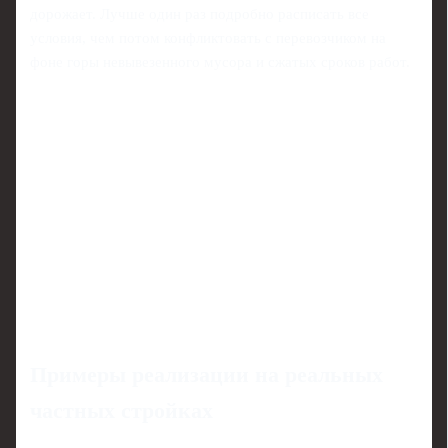
дорожает. Лучше один раз подробно расписать все
условия, чем потом конфликтовать с перевозчиком на
фоне горы невывезенного мусора и сжатых сроков работ.
Примеры реализации на реальных
частных стройках