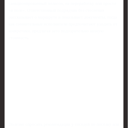
санкционированный полигон, на переработку или просто
«в поле». Ответственный подрядчик без стеснения
рассказывает о маршруте и показывает документы, тогда
как сомнительные исполнители предпочитают уходить от
конкретики, предлагая зато подозрительно низкую
стоимость.
Полезно спросить рекомендации у соседей по посёлку или