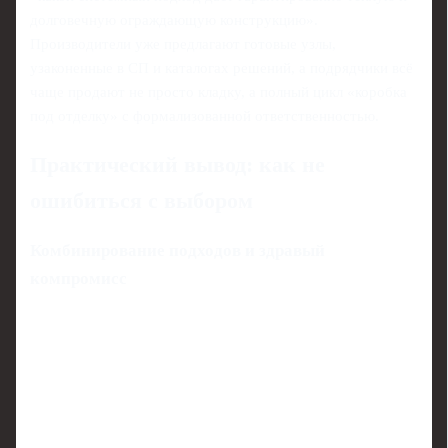
долговечную ограждающую конструкцию».
Производители уже предлагают готовые узлы,
узаконенные в СП и каталогах решений, а подрядчики всё
чаще продают не просто кладку, а полный цикл «коробка
под отделку» с формализованной ответственностью.
Практический вывод: как не
ошибиться с выбором
Комбинирование подходов и здравый
компромисс