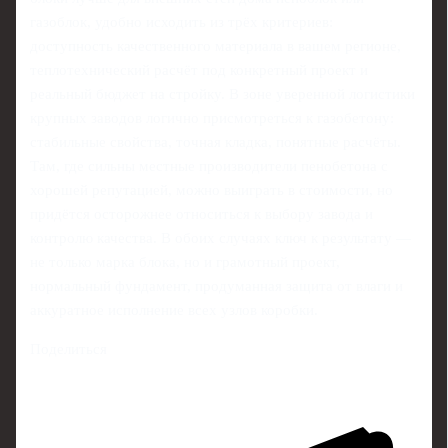
газоблок, удобно исходить из трёх критериев:
доступность качественного материала в вашем регионе,
теплотехнический расчёт под конкретный проект и
реальный бюджет на стройку. В зоне уверенной логистики
крупных заводов логично присмотреться к газобетону:
стабильные свойства, точная кладка, понятные расчёты.
Там, где сильны местные производители пенобетона с
хорошей репутацией, можно выиграть в стоимости, но
придётся осторожнее относиться к выбору завода и
контролю качества. В обоих случаях ключ к результату —
не только марка блока, но и грамотный проект,
нормальный фундамент, продуманная защита от влаги и
аккуратное исполнение всех узлов коробки.
Поделиться