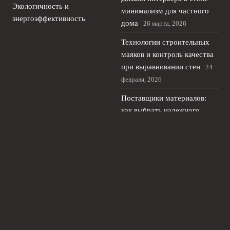
Экологичность и
минимализм для частного
энергоэффективность
дома
26 марта, 2026
Технологии строительных
маяков и контроль качества
при выравнивании стен
24
февраля, 2026
Поставщики материалов:
как выбрать надежного
партнера для стабильных
поставок
25 января, 2026
© 2026 Домострой Инфо
Дом и недвижимость
News