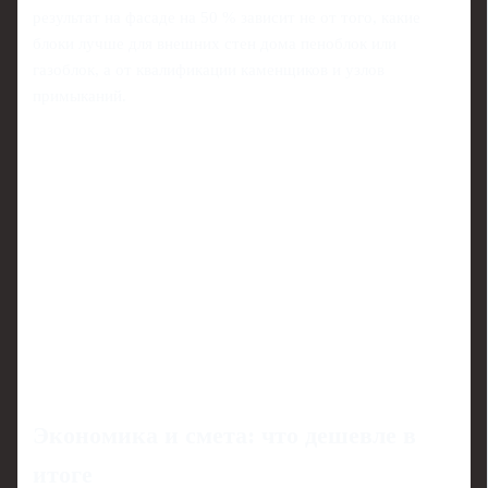
результат на фасаде на 50 % зависит не от того, какие
блоки лучше для внешних стен дома пеноблок или
газоблок, а от квалификации каменщиков и узлов
примыканий.
Экономика и смета: что дешевле в
итоге