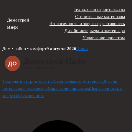
Технологии строительства
Строительные материалы
Домострой
Экологичность и энергоэффективность
Инфо
Дизайн интерьера и экстерьера
Управление проектом
Skip
Дом • район • комфорт
9 августа 2026
Поиск
to
content
Технологии строительства
Строительные материалы
Дизайн
интерьера и экстерьера
Управление проектом
Экологичность и
энергоэффективность