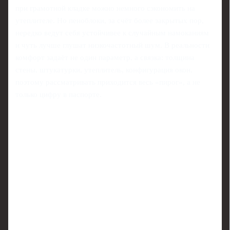
при грамотной кладке можно немного сэкономить на
утеплителе. Но пеноблоки, за счёт более закрытых пор,
нередко ведут себя устойчивее к случайным намоканиям
и чуть лучше глушат низкочастотный шум. В реальности
комфорт задаёт не один параметр, а связка: толщина
стены, штукатурки, утеплитель, конфигурация окон,
поэтому рассматривать приходится весь «пирог», а не
только цифру в паспорте.