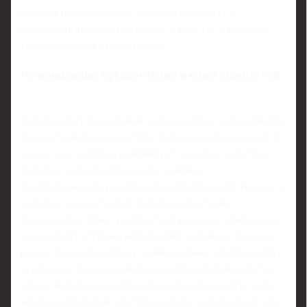
выходит на первый план: у кого-то приоритет —
минимальный бюджет на старте, у кого-то — минимум
теплопотерь и быстрая стройка.
Региональные предпочтения и опыт строителей
Если поездить по регионам и поговорить с подрядчиками,
вылезает интересная картина. В крупных агломерациях и
вокруг них газобетон доминирует: развитая логистика,
бренды с сильной репутацией, понятная
проектировщикам расчётная база. В небольших городах и
посёлках чаще встретите пеноблоки местного
производства: ниже транспортные расходы, гибкие цены,
возможность отгрузки небольшими партиями. Отсюда и
разные подходы к выбору: одни доверяют «фирменному»
газоблоку с предсказуемыми характеристиками, другие
готовы мириться с некоторым разбросом качества ради
экономии. При этом опытные мастера подчёркивают, что