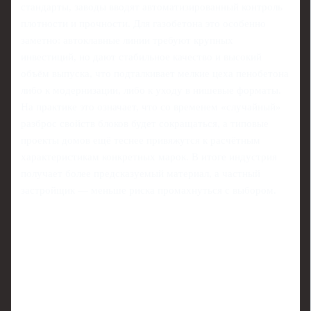
стандарты, заводы вводят автоматизированный контроль
плотности и прочности. Для газобетона это особенно
заметно: автоклавные линии требуют крупных
инвестиций, но дают стабильное качество и высокий
объём выпуска, что подталкивает мелкие цеха пенобетона
либо к модернизации, либо к уходу в нишевые форматы.
На практике это означает, что со временем «случайный»
разброс свойств блоков будет сокращаться, а типовые
проекты домов ещё теснее привяжутся к расчётным
характеристикам конкретных марок. В итоге индустрия
получает более предсказуемый материал, а частный
застройщик — меньше риска промахнуться с выбором.