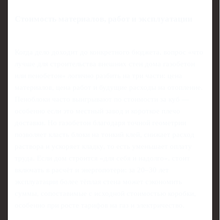
Стоимость материалов, работ и эксплуатации
Когда дело доходит до конкретного бюджета, вопрос «что
лучше для строительства внешних стен дома газобетон
или пенобетон» логично разбить на три части: цена
материалов, цена работ и будущие расходы на отопление.
Пеноблоки часто выигрывают по стоимости за куб —
особенно если это местный завод и короткое плечо
доставки. Но газобетон благодаря точной геометрии
позволяет класть блоки на тонкий клей, снижает расход
раствора и ускоряет кладку, то есть уменьшает оплату
труда. Если дом строится «для себя и надолго», стоит
включать в расчёт и энергопотери: за 20–30 лет
эксплуатации более тёплая стена может сэкономить
суммы, сопоставимые с исходной стоимостью коробки,
особенно при росте тарифов на газ и электричество.