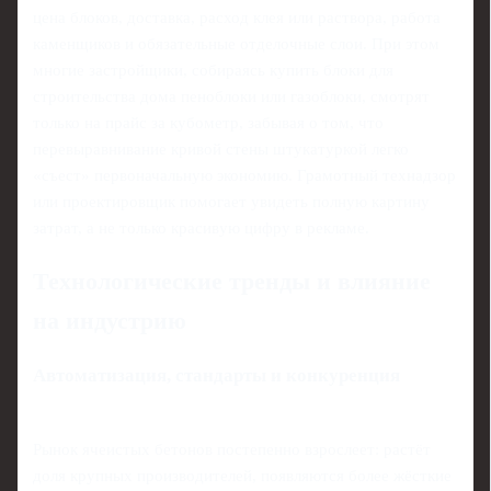
цена блоков, доставка, расход клея или раствора, работа
каменщиков и обязательные отделочные слои. При этом
многие застройщики, собираясь купить блоки для
строительства дома пеноблоки или газоблоки, смотрят
только на прайс за кубометр, забывая о том, что
перевыравнивание кривой стены штукатуркой легко
«съест» первоначальную экономию. Грамотный технадзор
или проектировщик помогает увидеть полную картину
затрат, а не только красивую цифру в рекламе.
Технологические тренды и влияние
на индустрию
Автоматизация, стандарты и конкуренция
Рынок ячеистых бетонов постепенно взрослеет: растёт
доля крупных производителей, появляются более жёсткие