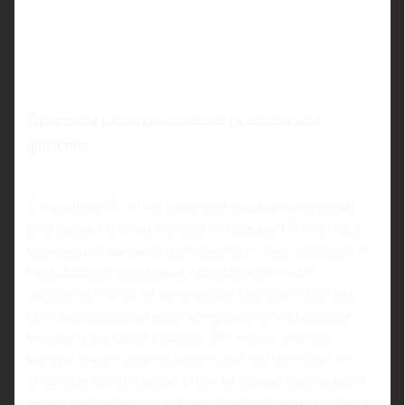
Прогнозы развития и новые решения для
фасадов
В ближайшие 5–10 лет аналитики ожидают умеренный
рост рынка ячеистых бетонов — порядка 3–5 % в год, с
возможными скачками на волнах ипотечных программ и
господдержки малоэтажки. Одновременно будет
усиливаться тренд на комплексные системы: блок плюс
сертифицированный клей, армирование, штукатурные
составы и фасадные решения. Это меняет и логику
выбора: вместо вопроса «пеноблоки или газоблоки что
лучше для строительства дома» на первый план выходит
«какой системный подход даст гарантированно тёплую и