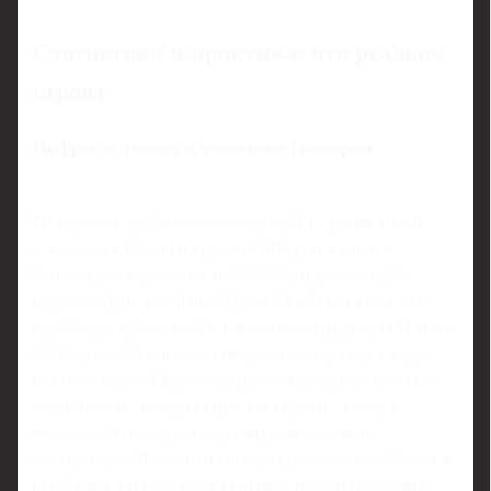
Статистика и практика: что реально
строят
Цифры по рынку и типичные сценарии
По оценкам профильных ассоциаций, на рынке малой
этажности в России и странах СНГ доля ячеистых
бетонов уже перевалила за 55–60 %, и дальше идёт
медленный, но устойчивый рост. Газобетон в сегменте
коробок до трёх этажей занимает около двух третей этого
объёма, пенобетон — оставшуюся часть, чаще в виде
местных марок. Спрос подогревают растущие цены на
энергоносители: люди стараются строить теплее, а
ячеистые бетоны дают ощутимую экономию по
эксплуатации. В частном секторе сравнение пеноблоков и
газоблоков для наружных стен цена и характеристики