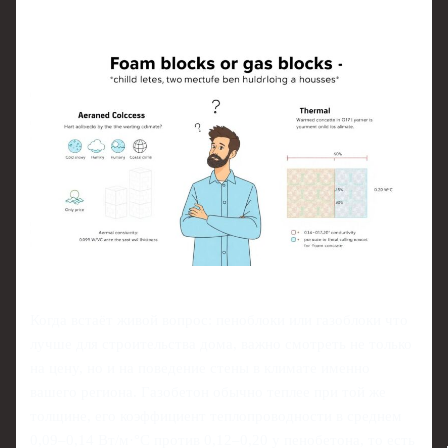
Когда встаёт живой вопрос: пеноблоки или газоблоки что
лучше для строительства дома, важно смотреть не только
на цену, но и на поведение стены в климате именно
вашего региона. Газобетон обычно теплее при той же
толщине, его коэффициент теплопроводности в среднем
0,09–0,14 Вт/м·°С против 0,12–0,20 у пенобетона, то есть