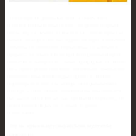
Если отбросить рекламные лозунги, пенобетон и
газобетон очень похожи по идее: оба делают из цемента,
песка, воды и добавок, чтобы получить лёгкий пористый
камень. Разница в том, как создают эти поры. В пенобетон
добавляют готовую пену, перемешивают и заливают в
формы — получается более крупная и разнокалиберная
пористость, материал чуть менее однородный. Газобетон,
из которого делают газоблоки, «вспенивают» химической
реакцией алюминиевой пудры с щёлочью, поэтому
структура получается мелкопористой и равномерной.
Отсюда — более точная геометрия и высокая прочность
на сжатие, но и более жёсткие требования к производству
и автоклавной обработке, а значит, и другая
себестоимость.
Тепло, звук и влагу: какой блок ведёт себя
спокойнее