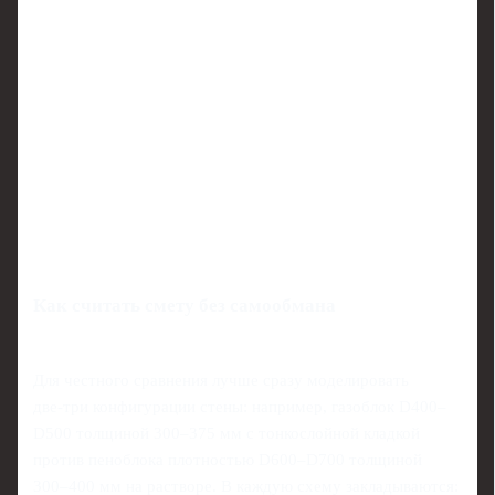
Как считать смету без самообмана
Для честного сравнения лучше сразу моделировать
две‑три конфигурации стены: например, газоблок D400–
D500 толщиной 300–375 мм с тонкослойной кладкой
против пеноблока плотностью D600–D700 толщиной
300–400 мм на растворе. В каждую схему закладываются: