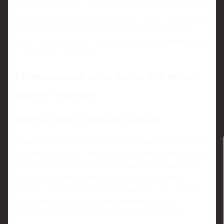
фактически «термос». Для старых домов с сомнительной
гидроизоляцией такой подход может обернуться плесенью
внутри стен. Зато для плотного бетона или панельного
дома, где влагу проще отсечь, низкая паропроницаемость
— уже плюс, а не минус.
Минеральная вата: когда она играет
первую скрипку
Плюсы и минусы минваты на фасаде
Минеральная вата остаётся классикой для вентилируемых
и «мокрых» систем. Она не горит, хорошо глушит шум и
позволяет стенам выводить влагу наружу. Минвата для
фасада с доставкой сейчас доступна почти в любом
регионе, так что проблем с логистикой нет. Но у неё есть
слабое место: она боится неправильного монтажа.
Малейшие щели, некачественная защита от ветра, и