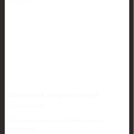
толщиной.
Пошаговый алгоритм выбора
утеплителя
Последовательность действий, чтобы не
запутаться