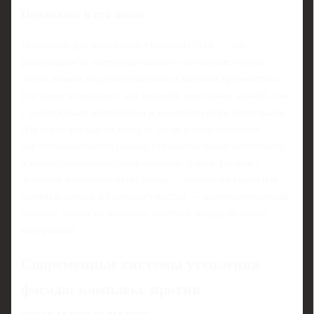
Пеноплекс и его ниша
Пеноплекс для наружного утепления стен — это
разновидность экструдированного пенополистирола с
очень низким водопоглощением и высокой прочностью.
Его чаще используют для цоколей, цокольных этажей, зон
с возможными протечками и механическими нагрузками.
Для всего фасада по воздуху он не всегда оправдан:
паропроницаемость низкая, стоимость выше пенопласта,
а теплопроводность лишь немного лучше. Поэтому
логичнее комбинировать: стены — пенополистирол или
минвата, цоколь и сложные участки — экструдированный
вариант, чтобы не получать мостики холода на стыке
материалов.
Современные системы утепления
фасада: комплекс против