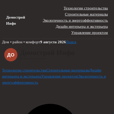
Технологии строительства
Строительные материалы
Домострой
Экологичность и энергоэффективность
Инфо
Дизайн интерьера и экстерьера
Управление проектом
Skip
Дом • район • комфорт
9 августа 2026
Поиск
to
content
Технологии строительства
Строительные материалы
Дизайн
интерьера и экстерьера
Управление проектом
Экологичность и
энергоэффективность