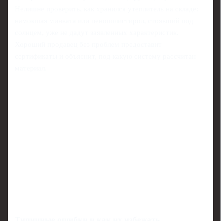
Нелишне проверить, как хранился утеплитель на складе:
намокшая минвата или пенополистирол, стоявший под
солнцем, уже не дадут заявленных характеристик.
Хороший продавец без проблем предоставит
сертификаты и объяснит, под какую систему рассчитан
материал.
Типичные ошибки и как их избежать