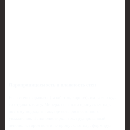
Паропроницаемость и влажность стен
Если стены «дышат» (газобетон, кирпич), им важно куда-
то отдавать влагу. Минеральная вата пропускает пар,
поэтому подходит там, где есть риск сезонного
увлажнения. Пенополистирол и экструдированный
пенополистирол почти не пропускают пар, формируя