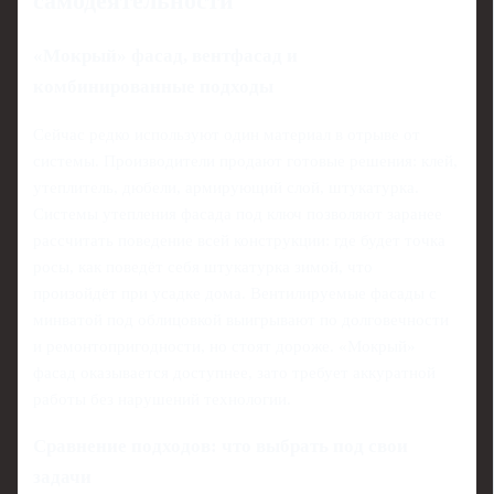
самодеятельности
«Мокрый» фасад, вентфасад и
комбинированные подходы
Сейчас редко используют один материал в отрыве от
системы. Производители продают готовые решения: клей,
утеплитель, дюбели, армирующий слой, штукатурка.
Системы утепления фасада под ключ позволяют заранее
рассчитать поведение всей конструкции: где будет точка
росы, как поведёт себя штукатурка зимой, что
произойдёт при усадке дома. Вентилируемые фасады с
минватой под облицовкой выигрывают по долговечности
и ремонтопригодности, но стоят дороже. «Мокрый»
фасад оказывается доступнее, зато требует аккуратной
работы без нарушений технологии.
Сравнение подходов: что выбрать под свои
задачи