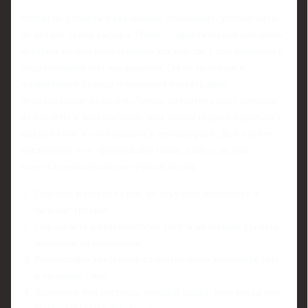
Чтобы не утонуть в рекламных обещаниях, удобно идти
по чёткой схеме выбора. Ниже — практический алгоритм,
который можно использовать как чек-лист при общении с
подрядчиками или продавцами. Он не привязан к
конкретному бренду и помогает отсеять явно
неподходящие решения. Лучше потратить пару вечеров
на расчёты и консультации, чем потом годами бороться с
конденсатом и отслоившейся штукатуркой. Действуйте
постепенно и не пропускайте шаги, даже если они
кажутся очевидными на первый взгляд.
Оцените материал стен, их текущую влажность и
наличие трещин.
Определите климатическую зону и желаемый уровень
экономии на отоплении.
Рассчитайте требуемое сопротивление теплопередаче
и толщину слоя.
Выберите тип системы: мокрый фасад, вентфасад или