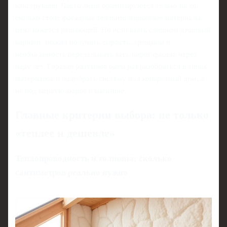
конструкции. Часто люди ориентируются только на то,
сколько стоят фасадные теплоизоляционные материалы,
цена кажется решающей. Но если взять слишком дешевый
вариант, можно получить сырость, трещины и
необходимость переделывать весь пирог фасада через
пару лет. Гораздо разумнее один раз разобраться в типах
материалов и подобрать систему под конкретный дом, а
не под первую акцию в магазине.
Главные критерии выбора: не только
«теплее и дешевле»
Теплопроводность и толщина: сколько
сантиметров реально нужно