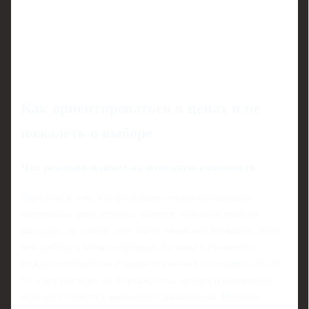
Как ориентироваться в ценах и не
пожалеть о выборе
Что реально влияет на итоговую стоимость
Парадокс в том, что фасадные теплоизоляционные
материалы, цена которых кажется основной статьёй
расходов, на самом деле часто занимают меньшую долю,
чем работа и комплектующие. Разница в стоимости
между пенопластом и минватой может составлять 20–30
%, а вот расходы на монтаж, леса, крепёж и финишную
отделку останутся примерно одинаковыми. Поэтому