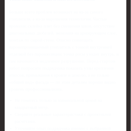
Больше всего проблем возникает не из-за самого
утеплителя, а из-за нарушения технологии. Частые
промахи: склейка плит без смещения швов, отсутствие
диагональных дюбелей, экономия на армирующем слое,
монтаж по сырой стене. Опасно совмещать
паронепроницаемый утеплитель с тонкой внутренней
отделкой без пароизоляции: точка росы уходит внутрь, и
там начинается медленное разрушение. Перед стартом
работ попросите подрядчика показать узлы крепления
откосов, примыкания к кровле и цоколю, а не только
«общий вид» фасада — по этим деталям хорошо видно
уровень профессионализма.
Не гонитесь только за минимальной ценой на
квадратный метр.
Сверяйте реальные характеристики с проектными
расчётами.
Уточняйте опыт подрядчика именно с выбранной