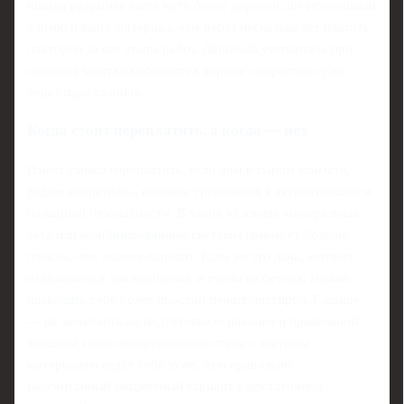
иногда разумнее взять чуть более дорогой, но устойчивый
к огню и влаге материал, чем через несколько лет платить
повторно за все этапы работ. Дешёвый утеплитель при
ошибках монтажа обходится дороже «дорогого» уже
через пару сезонов.
Когда стоит переплатить, а когда — нет
Имеет смысл переплатить, если дом в сыром климате,
рядом магистраль, высокие требования к звукоизоляции и
пожарной безопасности. В таких условиях минеральная
вата или комбинированные системы принесут больше
пользы, чем эконом-вариант. Если же это дача, которая
отапливается эпизодически, и стены из бетона, можно
позволить себе более простой пенополистирол. Главное
— не экономить на подготовке основания и правильной
толщине слоя: недоутеплённая стена с элитным
материалом ведёт себя хуже, чем правильно
рассчитанный бюджетный вариант с достаточной