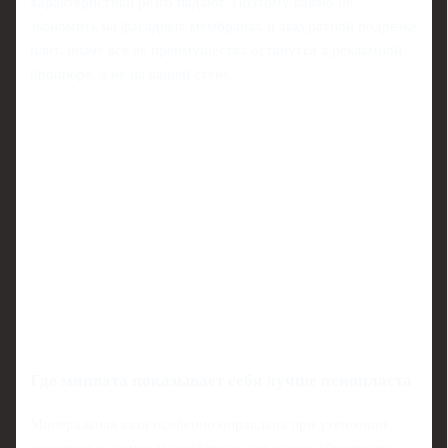
характеристики резко падают. Поэтому важно не
экономить на фасадных мембранах и аккуратной подрезке
плит, иначе все её преимущества останутся в рекламной
брошюре, а не на вашей стене.
Где минвата показывает себя лучше пенопласта
Минеральная вата особенно оправдана при утеплении