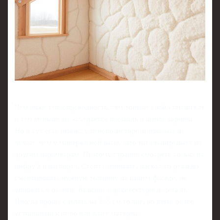
Чем ниже теплопроводность, тем тоньше слой утеплителя
и тем меньше вы «съедаете» площадь и вынос карниза.
Но и тут есть нюанс: у пенополистирола показатели
лучше, чем у минеральной ваты, зато вата выигрывает по
другим параметрам. Поэтому странно смотреть только на
цифру λ в паспорте. Стоит оценивать, насколько реально
смонтировать нужную толщину на вашем фасаде, не
упираясь в отливы, балконы и архитектурные детали.
Иногда проще сделать на 2–3 см толще, но взять более
устойчивый к огню или влаге материал.