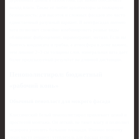
деревянных домов и газобетона, где важно обеспечить
выход влаги. Также её любят архитекторы за пожарную
безопасность: для высоток и сложных фасадов это часто
единственный разумный вариант. В вентфасадах именно
вата позволяет спокойно комбинировать разные виды
облицовки: фиброцемент, керамогранит, металл. Если вы
боитесь конденсата и грибка, а атмосфера в доме важнее,
чем лишние 2–3 см толщины слоя, минеральная вата даёт
более предсказуемый результат на длинной дистанции.
Пенополистирол: бюджетный
«рабочий конь»
Обычный пенопласт для мокрого фасада
Классический белый пенополистирол привлекает ценой и
простотой монтажа. Он лёгкий, не тянет влагу и позволяет
недорого утеплить большие площади. Именно поэтому
люди часто решают: утеплитель для фасада купить