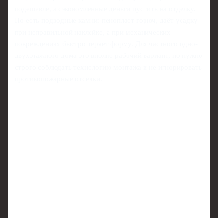
подешевле, а сэкономленные деньги пустить на отделку.
Но есть подводные камни: пенопласт горюч, даёт усадку
при неправильной наклейке, а при механических
повреждениях быстро теряет форму. Для частного одно-
двухэтажного дома это вполне рабочий вариант, но нужно
строго соблюдать технологию монтажа и не игнорировать
противопожарные отсечки.