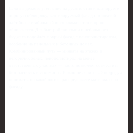
Если вы делаете утепление на десятилетия и планируете
дорогую облицовку, вентилируемый фасад с минватой
даёт более стабильный microклимат стен и проще
обновляется. Для быстрой экономии и небольшого
бюджета подойдёт мокрый фасад с пенополистиролом,
особенно на панельных и бетонных домах.
Комбинированный путь — минвата на этажах и
негорючих зонах, пенополистирол на менее
ответственных участках — часто позволяет совместить
безопасность и стоимость. Важно не лепить всё подряд, а
понимать, по какой логике распределяете материалы по
фасаду.