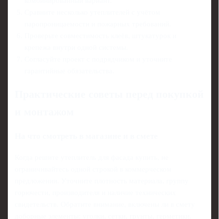
комбинированный вариант.
Сравните несколько утеплителей с учётом
паропроницаемости и пожарных требований.
Проверьте совместимость клеёв, штукатурок и
крепежа внутри одной системы.
Согласуйте проект с подрядчиком и уточните
гарантийные обязательства.
Практические советы перед покупкой
и монтажом
На что смотреть в магазине и в смете
Когда решите утеплитель для фасада купить, не
ограничивайтесь одной строкой в коммерческом
предложении. Уточните плотность материала, группу
горючести, производителя и наличие технических
свидетельств. Обратите внимание, включены ли в смету
доборные элементы: уголки, сетки, грунты, герметики.